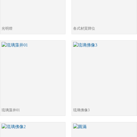
光明燈
各式材質牌位
琉璃藻井01
琉璃佛像3