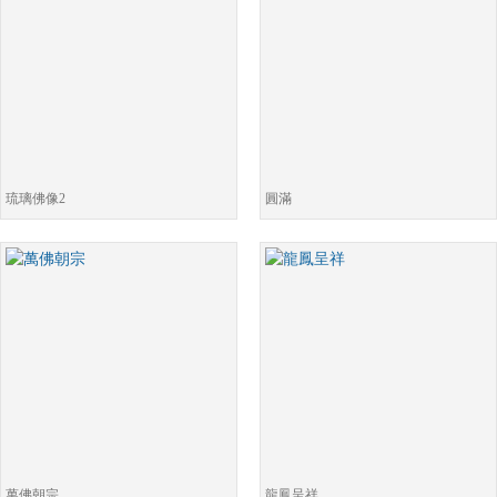
琉璃佛像2
圓滿
萬佛朝宗
龍鳳呈祥