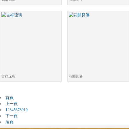
吉祥琉璃
花開見佛
首頁
上一頁
1
2
3
4
5
6
7
8
9
10
下一頁
尾頁