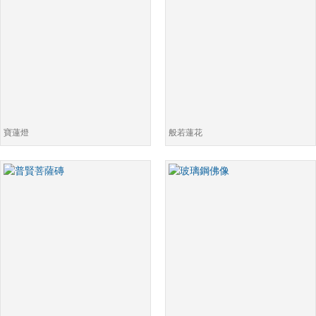
寶蓮燈
般若蓮花