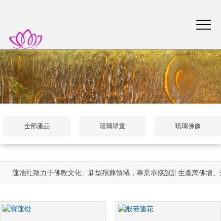
全部產品
琉璃壁畫
琉璃佛像
蓮池社致力于佛教文化、新型殯葬領域，專業承接設計生產萬佛墻、