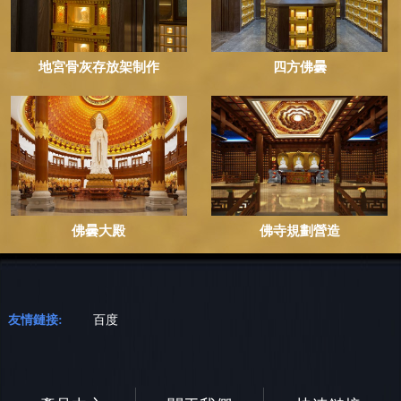
地宮骨灰存放架制作
四方佛曇
佛曇大殿
佛寺規劃營造
友情鏈接:
百度