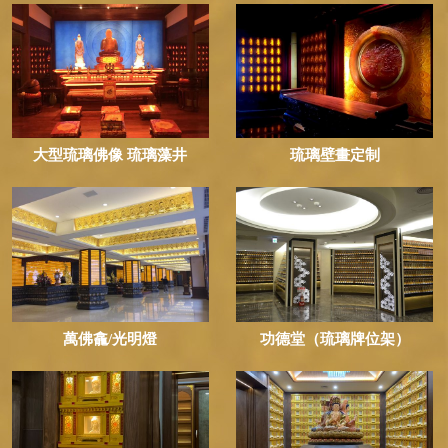
大型琉璃佛像 琉璃藻井
琉璃壁畫定制
萬佛龕/光明燈
功德堂（琉璃牌位架）