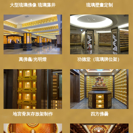
大型琉璃佛像 琉璃藻井
琉璃壁畫定制
萬佛龕/光明燈
功德堂（琉璃牌位架）
地宮骨灰存放架制作
四方佛曇