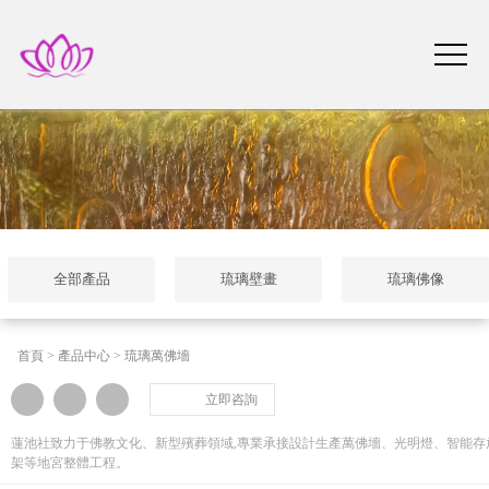
全部產品
琉璃壁畫
琉璃佛像
首頁
>
產品中心
>
琉璃萬佛墻
立即咨詢
蓮池社致力于佛教文化、新型殯葬領域,專業承接設計生產萬佛墻、光明燈、智能存
架等地宮整體工程。