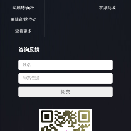
琉璃磚/面板
在線商城
萬佛龕/牌位架
查看更多
咨詢反饋