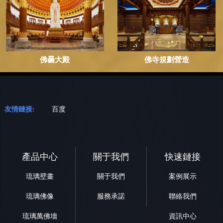
佛曇大殿
佛寺規劃營造
友情鏈接:
百度
產品中心
關于我們
快速鏈接
琉璃壁畫
關于我們
案例展示
琉璃佛像
服務承諾
聯絡我們
琉璃萬佛墻
資訊中心