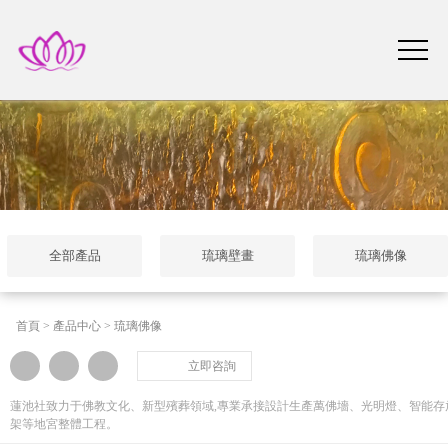
全部產品
琉璃壁畫
琉璃佛像
首頁
>
產品中心
>
琉璃佛像
立即咨詢
蓮池社致力于佛教文化、新型殯葬領域,專業承接設計生產萬佛墻、光明燈、智能存
架等地宮整體工程。