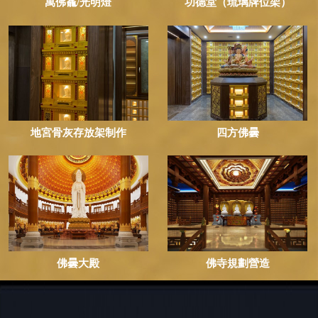
萬佛龕/光明燈
功德堂（琉璃牌位架）
地宮骨灰存放架制作
四方佛曇
佛曇大殿
佛寺規劃營造