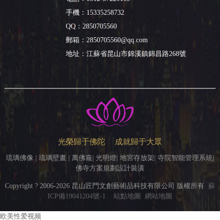
手機：15335258732
QQ：2850705560
郵箱：2850705560@qq.com
地址：
江蘇省昆山市錦溪鎮錦昌路268號
光榮歸于佛陀 成就歸于大眾
琉璃佛像 | 琉璃壁畫 | 萬佛龕| 光明燈| 地宮存放架| 寺院智能管理系統|
佛寺方案規劃設計裝潢
Copyright ? 2006-
2026 昆山匠門文創藝術品科技有限公司 版權所有
蘇
ICP備19041204號-1
站點地圖
網站地圖
欧美性爱视频