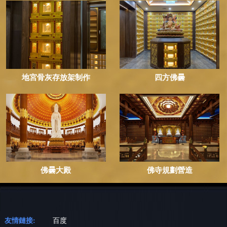
地宮骨灰存放架制作
四方佛曇
佛曇大殿
佛寺規劃營造
友情鏈接:
百度