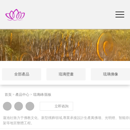
全部產品
琉璃壁畫
琉璃佛像
首頁
>
產品中心
>
琉璃磚/面板
立即咨詢
蓮池社致力于佛教文化、新型殯葬領域,專業承接設計生產萬佛墻、光明燈、智能存
架等地宮整體工程。