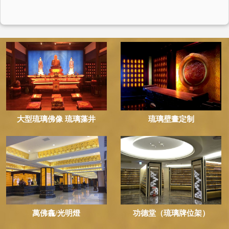
大型琉璃佛像 琉璃藻井
琉璃壁畫定制
萬佛龕/光明燈
功德堂（琉璃牌位架）