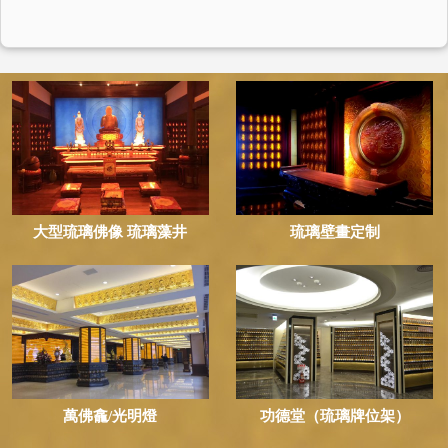
大型琉璃佛像 琉璃藻井
琉璃壁畫定制
萬佛龕/光明燈
功德堂（琉璃牌位架）