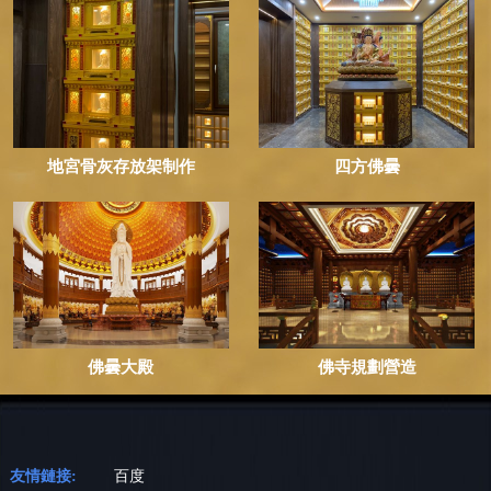
地宮骨灰存放架制作
四方佛曇
佛曇大殿
佛寺規劃營造
友情鏈接:
百度