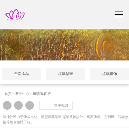
全部產品
琉璃壁畫
琉璃佛像
首頁
>
產品中心
>
琉璃磚/面板
立即咨詢
蓮池社致力于佛教文化、新型殯葬領域,專業承接設計生產萬佛墻、光明燈、智能存
架等地宮整體工程。