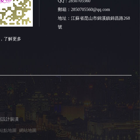
QQ：2850705560
郵箱：2850705560@qq.com
地址：
江蘇省昆山市錦溪鎮錦昌路268
號
，了解更多
規劃設計裝潢
站點地圖
網站地圖