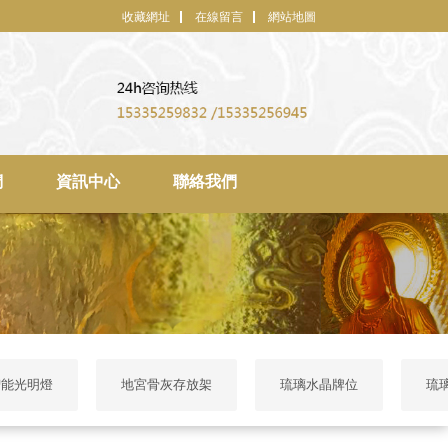
收藏網址
在線留言
網站地圖
們
資訊中心
聯絡我們
智能光明燈
地宮骨灰存放架
琉璃水晶牌位
琉