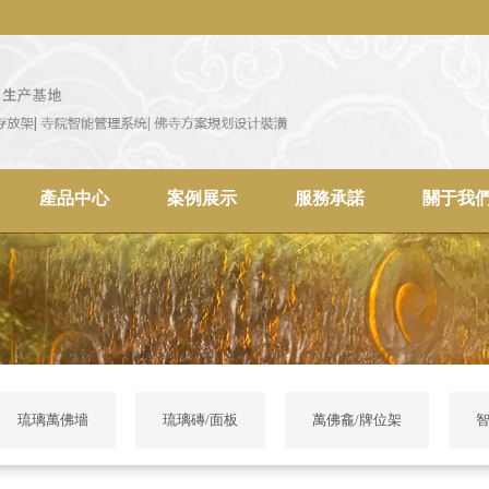
產品中心
案例展示
服務承諾
關于我
琉璃萬佛墻
琉璃磚/面板
萬佛龕/牌位架