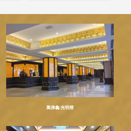
萬佛龕/光明燈