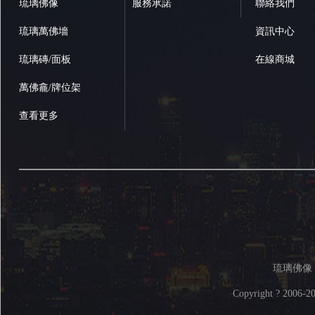
琉璃佛像
服務承諾
聯絡我們
琉璃萬佛墻
資訊中心
琉璃磚/面板
在線商城
萬佛龕/牌位架
查看更多
琉璃佛像 
Copyright ? 2006-
2