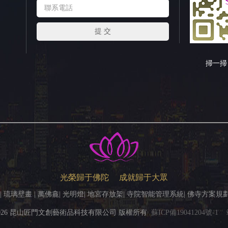
掃一掃
光榮歸于佛陀 成就歸于大眾
| 琉璃壁畫 | 萬佛龕| 光明燈| 地宮存放架| 寺院智能管理系統| 佛寺方案
026 昆山匠門文創藝術品科技有限公司 版權所有
蘇ICP備19041204號-1