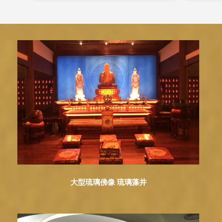
大型琉璃佛像 琉璃藻井