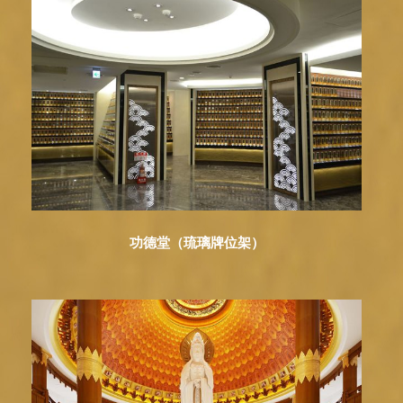
功德堂（琉璃牌位架）