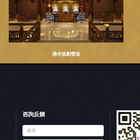
佛寺規劃營造
咨詢反饋