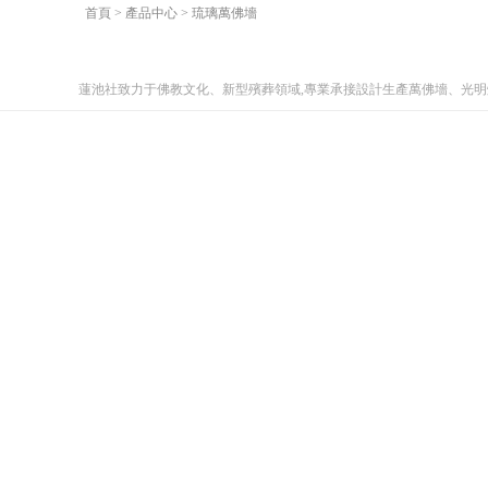
首頁
>
產品中心
>
琉璃萬佛墻
蓮池社致力于佛教文化、新型殯葬領域,專業承接設計生產萬佛墻、光