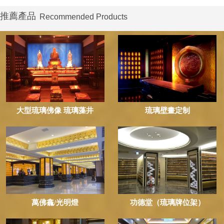
推薦產品
Recommended Products
大型琉璃佛像 琉璃藻井
琉璃壁畫定制
萬佛龕/光明燈
功德堂（琉璃牌位架）